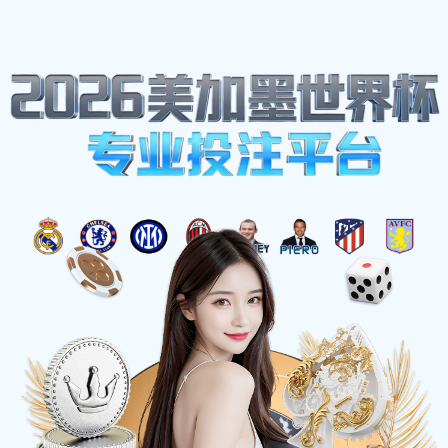
聚焦企业
首页
聚焦企业