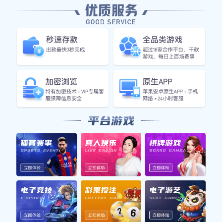
30
Years Of
Experience